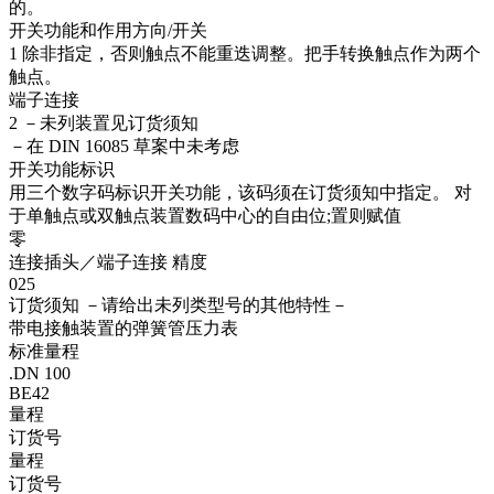
的。
开关功能和作用方向/开关
1 除非指定，否则触点不能重迭调整。把手转换触点作为两个
触点。
端子连接
2 －未列装置见订货须知
－在 DIN 16085 草案中未考虑
开关功能标识
用三个数字码标识开关功能，该码须在订货须知中指定。 对
于单触点或双触点装置数码中心的自由位;置则赋值
零
连接插头／端子连接 精度
025
订货须知 －请给出未列类型号的其他特性－
带电接触装置的弹簧管压力表
标准量程
.DN 100
BE42
量程
订货号
量程
订货号