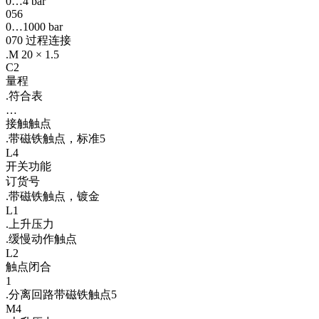
0…4 bar
056
0…1000 bar
070 过程连接
.M 20 × 1.5
C2
量程
.符合表
…
接触触点
.带磁铁触点，标准5
L4
开关功能
订货号
.带磁铁触点，镀金
L1
.上升压力
.缓慢动作触点
L2
触点闭合
1
.分离回路带磁铁触点5
M4