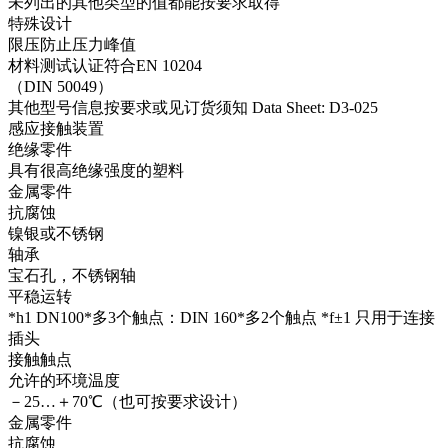
未列出的其他类型的值都能按要求取得
特殊设计
限压防止压力峰值
材料测试认证符合EN 10204
（DIN 50049）
其他型号信息按要求或见订货须知 Data Sheet: D3-025
感应接触装置
绝缘零件
具有很高绝缘强度的塑料
金属零件
抗腐蚀
镍银或不锈钢
轴承
宝石孔，不锈钢轴
平稳运转
*h1 DN100*多3个触点：DIN 160*多2个触点 *f±1 只用于连接
插头
接触触点
允许的环境温度
－25…＋70℃（也可按要求设计）
金属零件
抗腐蚀