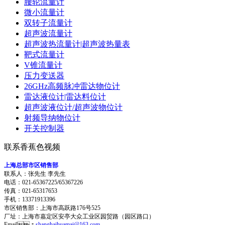
腰轮流量计
微小流量计
双转子流量计
超声波流量计
超声波热流量计|超声波热量表
靶式流量计
V锥流量计
压力变送器
26GHz高频脉冲雷达物位计
雷达液位计|雷达料位计
超声波液位计/超声波物位计
射频导纳物位计
开关控制器
联系香蕉色视频
上海总部市区销售部
联系人：张先生 李先生
电话：021-65367225/65367226
传真：021-65317653
手机：13371913396
市区销售部：上海市高跃路176号525
厂址：上海市嘉定区安亭大众工业区园贸路（园区路口）
Email：
shanghaihuamai@163.com