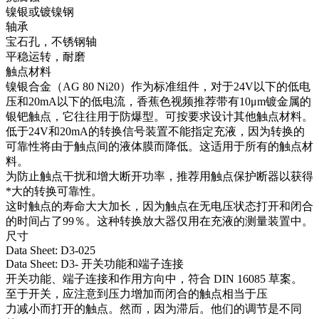
镍银或镀镍钢
轴承
宝石孔，不锈钢轴
平稳运转，耐磨
触点材料
镍银合金（AG 80 Ni20）作为标准组件，对于24V以下的低电
压和20mA以下的低电流，香蕉色视频推荐带有10μm镀金属的
银钯触点，它往往用于防爆型。可按要求设计其他触点材料。
低于24V和20mA的转换信号装置不能指定充液，因为转换的
可靠性将由于触点间的液体膜而降低。这适用于所有的触点材
料。
为防止触点干扰和增大断开功率，推荐用触点保护断器以获得
*大的转换可靠性。
这时触点的寿命大大加长，因为触点在无电压状态打开和闭合
的时间占了99％。这种转换放大器仅用在充液的测量装置中。
尺寸
Data Sheet: D3-025
Data Sheet: D3- 开关功能和端子连接
开关功能、端子连接和作用方向中，符合 DIN 16085 草案。
至于开关，应注意到压力增加而闭合的触点相当于压
力减小而打开的触点。然而，因为滞后。他们的调节是不同