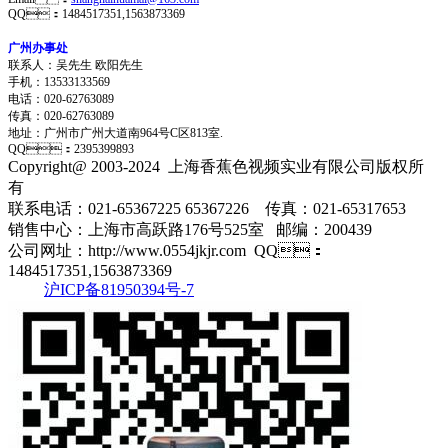
QQ：1484517351,1563873369
广州办事处
联系人：吴先生 欧阳先生
手机：13533133569
电话：020-62763089
传真：020-62763089
地址：
广州市广州大道南964号C区813室.
QQ：2395399893
Copyright@ 2003-2024
上海香蕉色视频实业有限公司
版权所
有
联系电话：021-65367225 65367226 传真：021-65317653
销售中心：上海市高跃路176号525室 邮编：200439
公司网址：http://www.0554jkjr.com QQ：
1484517351,1563873369
沪ICP备81950394号-7