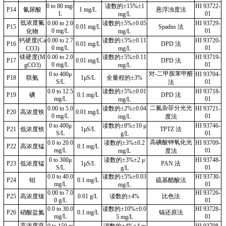
0 to 80 mg/
读数的
±15%±1
HI 93722-
P14
氰尿酸
1 mg/L
悬浮浊度法
L
01
mg/L
低浓度氟
0.00 to 2.0
读数的
±5%±0.05
HI 93729-
P15
0.01 mg/L
Spadns 法
0 mg/L
01
化物
mg/L
钙硬度
(Ca
0.00 to 2.7
读数的
±5%±0.11
HI 93720-
P16
0.01 mg/L
DPD 法
0 mg/L
01
CO3)
mg/L
镁硬度
(M
0.00 to 2.0
读数的
±5%±0.11
HI 93719-
P17
0.01 mg/L
DPD 法
0 mg/L
01
gCO3)
mg/L
对
-二甲胺苯甲醛
0 to 400μ
HI 93704-
P18
联氨
1μS/L
全量程的
±3%
S/L
01
法
0.0 to 12.5
读数的
±5%±0.01
HI 93718-
P19
碘
0.1 mg/L
DPD 法
mg/L
01
mg/L
二氮杂菲分光光
0.00 to 5.0
读数的
±2%±0.04
HI 93721-
P20
高浓度铁
0.01 mg/L
0 mg/L
01
mg/L
度法
0 to 400μ
读数的
±8%±10 μ
HI 93746-
P21
低浓度铁
1μS/L
TPTZ 法
S/L
01
g/L
高碘酸钾氧化光
0.0 to 20.0
读数的
±3%±0.2
HI 93709-
P22
高浓度锰
0.1 mg/L
mg/L
01
mg/L
度法
0 to 300μ
读数的
±3%±2 μ
HI 93748-
P23
低浓度锰
1μS/L
PAN 法
S/L
01
g/L
0.0 to 40.0
读数的
±5%±0.03
HI 93730-
P24
钼
0.1 mg/L
硫基醋酸法
mg/L
01
mg/L
0.00 to 7.0
HI 93726-
P25
高浓度镍
0.01 g/L
读数的
±4%
比色法
0 g/L
01
0.0 to 30.0
读数的
±10%±0.0
HI 93728-
P26
硝酸盐氮
0.1 mg/L
镉还原法
mg/L
01
5 mg/L
高浓度亚
0 to 150 m
读数的
±4%±4 m
HI 93708-