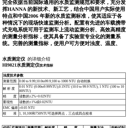
完全依据当前国际通用的水质监测规范和要求，充分发
挥HANNA 的新技术、新工艺，结合中国用户实际使用
特点和中国2006 年新的水质监测标准，使其适应于各
种情况下的现场快速监测分析。配置有先进的车载携带
式充电系统可用于监测车上流动监测分析、高效高精度
的测量分析指标，使其具备了实验室专业化的测量系
统。完善的测量指标，使用户可方便对浊度、温度、
水质测定仪
的详细介绍
HI9821水质测定仪
技术指标
浊度技术参数
测量范围
0.00 to 9.99;10.0to99.9;100 to 1000 NTU 自动转换
0.01 NTU (0.00to9.99NTU);0.1NTU (10.0 to 99.9 NTU); 1 NTU (100 to 10
解 析 度
00NTU)
精 度
读数的
±2%+0.02NTU
重现性
读数的
±1%或0.02NTU
EMC 偏差
±0.05 NTU
校 准
1, 10,100和750NTU可选择两点，三点或四点校准
代码
监测项目
测量范围
解析度
精 度
测量方法
选购试剂