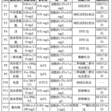
0.00 to 1.0
读数的
±4%±0.2
HI93712-
P1
铝
0.01 mg/L
试铝灵法
0 mg/L
01
mg/L
中浓度氨
0.00 to 9.9
读数的
±5%±0.05
HI93715-
P2
0.01 mg/L
钠氏试剂比色法
9 mg/L
01
氮
mg/L
低浓度氨
0.00 to 3.0
读数的
±4%±0.04
HI93700-
P3
0.01 mg/L
钠氏试剂比色法
0 mg/L
01
氮
mg/L
0.00 to 8.0
读数的
±3%±0.08
HI93716-
P4
溴
0.01 mg/L
DPD 法
0 mg/L
01
mg/L
低浓度余
0.00 to 2.5
读数的
±3%±0.03
HI93701-
P5
0.01 mg/L
DPD 法
0 mg/L
01
氯
mg/L
低浓度总
0.00 to 3.5
读数的
±3%±0.03
HI93711-
P6
0.01 mg/L
DPD 法
0 mg/L
01
氯
mg/L
0.00 to 2.0
读数的
±5%±0.01
HI93738-
P7
二氧化氯
0.01 mg/L
氯酚红法
0 mg/L
01
mg/L
高浓度六
二苯碳酰二肼分
0 to 1000μ
读数的
±4%±5 μ
HI93723-
P8
1μS/L
S/L
01
价铬
g/L
光光度法
低浓度六
二苯碳酰二肼分
0 to 300μ
读数的
±4%±1 μ
HI93749-
P9
1μS/L
S/L
01
价铬
g/L
光光度法
0 to 500 P
读数的
±5%±10 P
P10
色度
10 PCU
铂钴比色法
－－
CU
CU
0.00 to 5.0
读数的
±4%±0.02
HI93702-
P11
高浓度铜
0.01 mg/L
双喹啉法
0 mg/L
01
mg/L
0 to 990μ
读数的
±5%±10 μ
HI 93747-
P12
低浓度铜
1μS/L
双喹啉法
S/L
01
g/L
吡啶－***酸比色
0.000 to 0.
0.001 mg/
读数的
±3%±0.00
HI 93714-
P13
氰化物
200 mg/L
L
01
5 mg/L
法