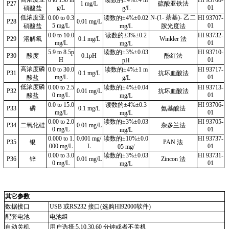
P27
1 mg/L
硫酸亚铁法
g/L
01
硝酸盐
g/L
低浓度亚
N-(1- 萘基)- 乙二
0.00 to 0.3
读数的
±4%±0.02
HI 93707-
P28
0.01 mg/L
5 mg/L
01
硝酸盐
mg/L
胺光度法
0.0 to 10.0
读数的
±3%±0.2
HI 93732-
P29
溶解氧
0.1 mg/L
Winkler 法
mg/L
01
mg/L
5.9 to 8.5p
读数的
±3%±0.03
HI 93710-
P30
酸度
0.1pH
酚红法
H
01
pH
高浓度磷
0.0 to 30.0
读数的
±4%±1 m
HI 93717-
P31
0.1 mg/L
抗坏血酸法
mg/L
01
酸盐
g/L
低浓度磷
0.00 to 2.5
读数的
±4%±0.04
HI 93713-
P32
0.01 mg/L
抗坏血酸法
0 mg/L
01
酸盐
mg/L
0.0 to 15.0
读数的
±4%±0.3
HI 93706-
P33
磷
0.1 mg/L
氨基酸法
mg/L
01
mg/L
0.00 to 2.0
读数的
±3%±0.03
HI 93705-
P34
二氧化硅
0.01 mg/L
杂多兰法
0 mg/L
01
mg/L
0.000 to 1.
0.001 mg/
读数的
±10%±0.0
HI 93737-
P35
银
PAN 法
000 mg/L
L
01
05 mg/
0.00 to 3.0
读数的
±3%±0.03
HI 93731-
P36
锌
0.01 mg/L
Zincon 法
0 mg/L
01
mg/L
其它参数
数据接口
USB 或RS232 接口(选购HI92000软件)
配套电池
电池组
自动关机
用户选择
:5,10,30,60 分钟或者不关机