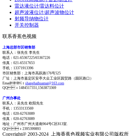
雷达液位计|雷达料位计
超声波液位计/超声波物位计
射频导纳物位计
开关控制器
联系香蕉色视频
上海总部市区销售部
联系人：张先生 李先生
电话：021-65367225/65367226
传真：021-65317653
手机：13371913396
市区销售部：上海市高跃路176号525
厂址：上海市嘉定区安亭大众工业区园贸路（园区路口）
Email：
shanghaihuamai@163.com
QQ：1484517351,1563873369
广州办事处
联系人：吴先生 欧阳先生
手机：13533133569
电话：020-62763089
传真：020-62763089
地址：
广州市广州大道南964号C区813室.
QQ：2395399893
Copyright@ 2003-2024
上海香蕉色视频实业有限公司
版权所