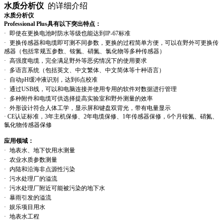
水质分析仪
的详细介绍
水质分析仪
Professional Plus
具有以下突出特点：
·
即使在更换电池时防水等级也能达到
IP-67
标准
·
更换传感器和电缆即可测不同参数，更换的过程简单方便，可以在野外可更换传
感器（包括常规五参数、铵氮、硝氮、氯化物等多种传感器）
·
高强度电缆，完全满足野外等恶劣情况下的使用要求
·
多语言系统（包括英文、中文繁体、中文简体等十种语言）
·
自动
pH
缓冲液识别，达到
6
点校准
·
通过
USB
线，可以和电脑连接并使用专用的软件对数据进行管理
·
多种附件和电缆可供选择提高实验室和野外测量的效率
·
外形设计符合人体工学，显示屏和键盘双背光，带有电量显示
·
CE
认证标准，
3
年主机保修、
2
年电缆保修、
1
年传感器保修，
6
个月铵氮、硝氮、
氯化物传感器保修
应用领域：
·
地表水、地下饮用水测量
·
农业水质参数测量
·
内陆和沿海非点源性污染
·
污水处理厂的溢流
·
污水处理厂附近可能被污染的地下水
·
暴雨引发的溢流
·
娱乐项目用水
·
地表水工程