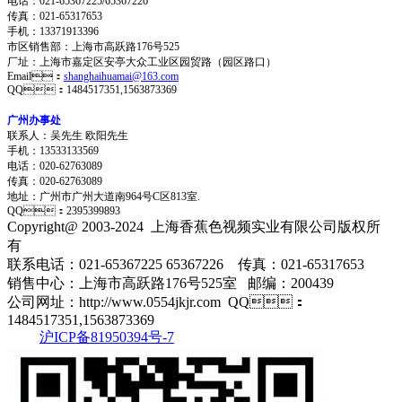
电话：021-65367225/65367226
传真：021-65317653
手机：13371913396
市区销售部：上海市高跃路176号525
厂址：上海市嘉定区安亭大众工业区园贸路（园区路口）
Email：
shanghaihuamai@163.com
QQ：1484517351,1563873369
广州办事处
联系人：吴先生 欧阳先生
手机：13533133569
电话：020-62763089
传真：020-62763089
地址：
广州市广州大道南964号C区813室.
QQ：2395399893
Copyright@ 2003-2024
上海香蕉色视频实业有限公司
版权所
有
联系电话：021-65367225 65367226 传真：021-65317653
销售中心：上海市高跃路176号525室 邮编：200439
公司网址：http://www.0554jkjr.com QQ：
1484517351,1563873369
沪ICP备81950394号-7