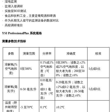
·
湿地监测
·
盐潮入侵调研
·
实验室
BOD
测试
·
食品和饮料工业，主要是葡萄酒和啤酒
·
作为长期无人值守的监测设备的数据对比
·
高校调研项目
YSI ProfessionalPlus
系统规格
测量参数技术指标
参
数
测量范围
分辨率
准确度
校准
0.1%
或
1%
0
至
200%
：读数之
±2%
溶解氧
(%
空气饱和
或
2%
空气饱和度，以
空气饱和
0
至
500%
1
点或
0
点
度（可
较大者为准；
200
至
50
度
)
选）
0%
：读数之
±6%
0.01
毫克
/
0-20
毫克
/
升；读数之
升
溶解氧
(
毫
±2%
或
0.2
毫克
/
升，以
1
点或
0
点
0-50
毫克
/
升
或
0.1
毫
克
/
升
)
较大者为准；
20-50
毫
克
/
升（可
克
/
升：读数之
±6%
选）
温度（野
外耐用型
-5
至
70℃
0.1℃
±
0.2℃
电缆）