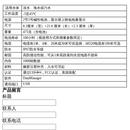
适用水体
淡水、海水或污水
工作温度
-5
至
45℃
电
源
2
节
2
号碱性电池，显示屏上附低电量显示
尺
寸
8.3
厘米（宽）
×21.6
厘米（长）
×2.3
厘米（厚）
重量
475
克（含电池）
电池寿命
100
小时（视使用方式和测量参数而定）
电缆
电缆有
1
米、
4
米、
20
米
或
30
米可供选择，
60520
电缆有
100
米可选
防水
IP67
防水等级
耐固
高防撞击性能，可从
1
米高跌落到水泥地面不损坏
内存
1000
组数据
材料
橡胶注塑外壳，入水可浮起
认证
通过
CE
，
FCC
认证，美国装配
DataManager
软件
USB
通讯端口
产品留言
标题
联系人
联系电话