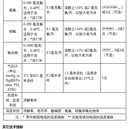
0-200
毫克氮
/
0.1
毫克氮
/
1
，
2
读数之±
10%
或
2
毫克
升，
0-40℃
，
氨氮
或
3
点（可选）
升
氮
/
升，以较大者为准
适用于淡
水；*深
17
米
0-200
毫克氮
/
1
，
2
或
3
0.1
毫克
读数之±
10%
或
2
毫克
升，
0-40℃
，
硝氮
点（可选）
氮
/
升
氮
/
升，以较大者为准
适用于淡
水；*深
17
米
0-1000
毫克
/
1
，
2
或
3
点
读数之±
15%
或
5
毫克
/
升，
0-40℃
，
氯化物
0.1
毫克
/
升
（可选）
升，以较大者为准
适用于淡
水；*深
17
米
气压计
（单位：
±
3
毫米汞柱（温度变
0.1
毫米汞
mmHg ,in
375
至
825
毫
1
点
化在校准点
±15℃
之
Hg
或
KPa
柱
米汞柱
内）
mbar, PSI,
ATM
）
高度补
偿、盐度
溶解氧有
补偿
温度补偿
溶解氧、电导率、酸碱度、氨氮、硝氮和氯化物有
注：
*
野外耐固电缆的温度规格
**
实验室级别电缆的温度规格
其它技术指标