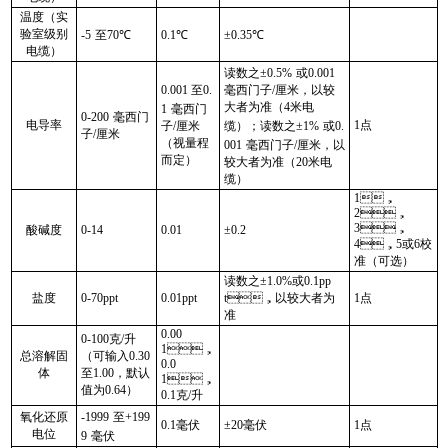
温度（实
验室级别
-5
至
70℃
0.1℃
±
0.35℃
电缆）
读数之±
0.5%
或
0.001
0.001
至
0.
毫西门子
/
厘米，以较
大者为准（
4
米电
1
毫西门
0-200
毫西门
电导率
1
点
子
/
厘米
缆）；读数之
±1%
或
0.
子
/
厘米
（视量程
001
毫西门子
/
厘米，以
而定）
较大者为准（
20
米电
缆）
1
，
2
，
3
，
酸碱度
0-14
0.01
±
0.2
4
，
5
或
6
校
准（可选）
读数之±
1.0%
或
0.1pp
盐度
0-70ppt
0.01ppt
t
，以较大者为
1
点
准
0.00
0-100
克
/
升
1
，
总溶解固
（可输入
0.30
0.0
体
至
1.00
，默认
1
，
值为
0.64
）
0.1
克
/
升
氧化还原
-1999
至
+199
0.1
毫伏
±
20
毫伏
1
点
电位
9
毫伏