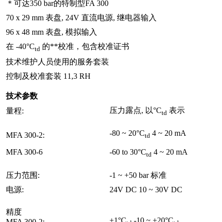
＊可达350 bar的特制型FA 300
70 x 29 mm 表盘, 24V 直流电源, 继电器输入
96 x 48 mm 表盘, 模拟输入
在 -40°C
的**校准，包含校准证书
td
技术维护人员使用的服务套装
控制及校准套装 11,3 RH
技术参数
压力露点, 以°C
表示
量程:
td
-80 ~ 20°C
4 ~ 20 mA
MFA 300-2:
td
MFA 300-6
-60 to 30°C
4 ~ 20 mA
td
压力范围:
-1 ~ +50 bar 标准
电源:
24V DC 10 ~ 30V DC
精度
±1°C
-10 ~ +20°C
MFA 300-2: