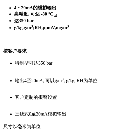
4 ~ 20mA的模拟输出
高精度, 可达 -80 °C
td
达350 bar
3
3
g/kg,g/m
;RH,ppmV,mg/m
按客户要求
特制型可达350 bar
3
输出4至20mA, 可以g/m
, g/kg, RH为单位
客户定制的报警设置
三线式0至20mA模拟输出
尺寸以毫米为单位