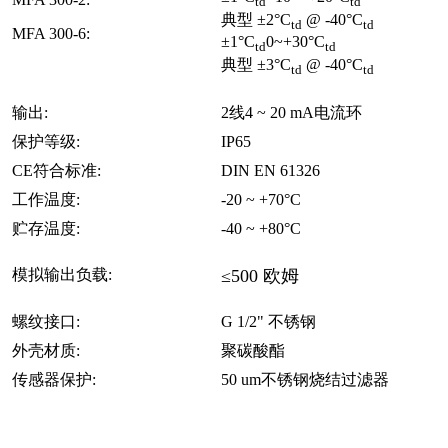
td
td
典型 ±2°C
@ -40°C
td
td
MFA 300-6:
±1°C
0~+30°C
td
td
典型 ±3°C
@ -40°C
td
td
输出:
2线4 ~ 20 mA电流环
保护等级:
IP65
CE符合标准:
DIN EN 61326
工作温度:
-20 ~ +70°C
贮存温度:
-40 ~ +80°C
模拟输出负载:
≤500 欧姆
螺纹接口:
G 1/2" 不锈钢
外壳材质:
聚碳酸酯
传感器保护:
50 um不锈钢烧结过滤器