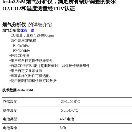
testo325M烟气分析仪，满足所有锅炉调整的要求
O2,CO2和温度测量经TÜV认证
烟气分析仪
的详细介绍
烟气分析仪
优点一览
·
CO
测量，量程可达
4000ppm
·
两个差压
P
量程
P1:40hPa;
P2:200hPa
•
环境
CO
测量
•
用户可自行更换传感器组件
•自动
CO
关闭功能（超出限值时）以保护传感器组件
•用户自定义显示设置
•丰富多样的附件可供选配
•使用德图打印机快速打印数据
技术数据
-testo325M
存储温度
-20.0...50.0°C
操作温度
-5.0...45.0°C
电池类型
4AA
电池
电池寿命
8.0h