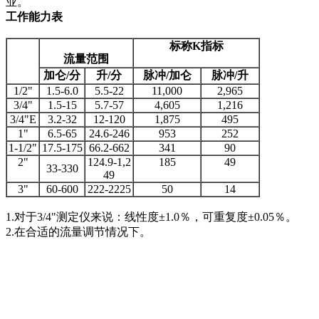
业。
工作能力表
标称
K
指标
流量范围
加仑
/
分
升
/
分
脉冲
/
加仑
脉冲
/
升
1/2"
1.5-6.0
5.5-22
11,000
2,965
3/4"
1.5-15
5.7-57
4,605
1,216
3/4"E
3.2-32
12-120
1,875
495
1"
6.5-65
24.6-246
953
252
1-1/2"
17.5-175
66.2-662
341
90
2"
124.9-1,2
185
49
33-330
49
3"
60-600
222-2225
50
14
1.对于3/4"测定仪来说：线性度±1.0％，可重复度±0.05％。
2.在合适的流量调节情况下。