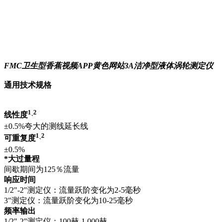
FMC卫生型香蕉视频APP黄色网站3A
洁净型液体涡轮测定仪
通用技术规格
1
2
线性度
`
±0.5%夸大的测线延长线
1
2
可重复度
`
±0.5%
*大过量程
间歇期间为125％流量
响应时间
1/2"-2"测定仪：流量跃阶变化为2-5毫秒
3"测定仪：流量跃阶变化为10-25毫秒
频率输出
1/2"-2"测定仪：100赫-1,000赫