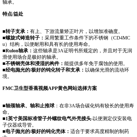
轴承。
特点
/
益处
■
转子支承：
有上、下游流量矫正叶片，以增加准确度。
■
螺旋式铸造转子：
采用繁重工作条件下的不锈钢（
CD4MC
u）结构，以便耐用和具有长的使用寿命。
■
Rulon轴承：
这些轴承是3A证明书所规定的，并且对于无润
滑使用场合是极好的轴承。
■
不锈钢壳体和浸湿的构件：
能提供多年免于腐蚀的使用。
■
经电抛光的
/极好的钝化转子和支承：
以确保光滑的流动环
境。
FMC卫生型香蕉视频APP黄色网站选择方案
■
轴颈轴承、轴和止推球
：在非
3A场合碳化钨有较长的使用寿
命。
■
1英寸美国标准管子外螺纹电气外壳接头
-以便测定仪安装电
子仪器或导管。
■
电子抛光的
/极好的钝化壳体：
适合于要求高度精制的制药