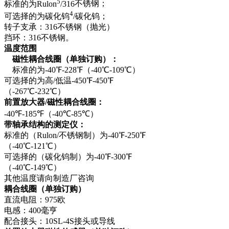
5
标准的为Rulon
/316
不锈钢；
4
可选择的为碳化钨
/
碳化钨；
转子支承：316
不锈钢（抛光）
挡环：316
不锈钢。
温度范围
磁性耦合线圈（单独订购）：
标准的为-40
℉-228
℉
（-40
℃-109
℃
）
可选择的为高/
低温-450
℉-450
℉
（-267
℃-232
℃
）
前置放大器/
磁性耦合线圈：
-40
℉-185
℉
（-40
℃-85
℃
）
带轴承结构的测定仪：
标准的（Rulon/
不锈钢制）为-40
℉-250
℉
（-40
℃-121
℃
）
可选择的（碳化钨制）为-40
℉-300
℉
（-40
℃-149
℃
）
其他温度请向制造厂咨询
耦合线圈（单独订购）
直流电阻：975欧
电感：400毫亨
配合接头：10SL-4S接头或导线