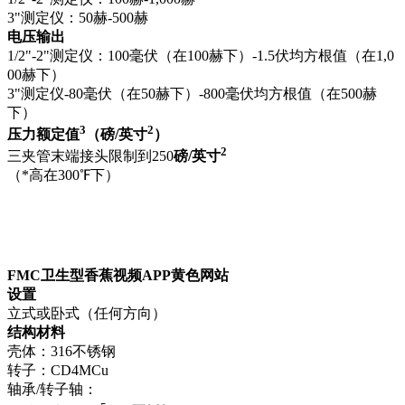
3"测定仪：50赫-500赫
电压输出
1/2"-2"测定仪：100毫伏（在100赫下）-1.5伏均方根值（在1,0
00赫下）
3"测定仪-80毫伏（在50赫下）-800毫伏均方根值（在500赫
下）
3
2
压力额定值
（磅/
英寸
）
2
三夹管末端接头限制到250
磅/
英寸
（*高在300℉下）
FMC卫生型香蕉视频APP黄色网站
设置
立式或卧式（任何方向）
结构材料
壳体：316
不锈钢
转子：CD4MCu
轴承/
转子轴：