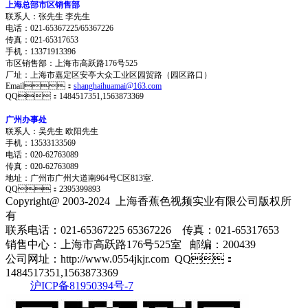
上海总部市区销售部
联系人：张先生 李先生
电话：021-65367225/65367226
传真：021-65317653
手机：13371913396
市区销售部：上海市高跃路176号525
厂址：上海市嘉定区安亭大众工业区园贸路（园区路口）
Email：
shanghaihuamai@163.com
QQ：1484517351,1563873369
广州办事处
联系人：吴先生 欧阳先生
手机：13533133569
电话：020-62763089
传真：020-62763089
地址：
广州市广州大道南964号C区813室.
QQ：2395399893
Copyright@ 2003-2024
上海香蕉色视频实业有限公司
版权所
有
联系电话：021-65367225 65367226 传真：021-65317653
销售中心：上海市高跃路176号525室 邮编：200439
公司网址：http://www.0554jkjr.com QQ：
1484517351,1563873369
沪ICP备81950394号-7